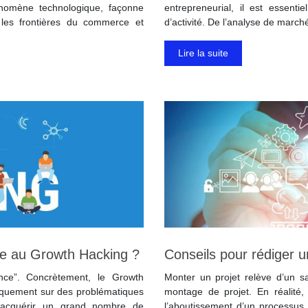
hénomène technologique, façonne
entrepreneurial, il est essent
 les frontières du commerce et
d’activité. De l’analyse de march
Lire la suite
e au Growth Hacking ?
Conseils pour rédiger u
nce”. Concrètement, le Growth
Monter un projet relève d’un s
fiquement sur des problématiques
montage de projet. En réalité, 
d’acquérir un grand nombre de
l’aboutissement d’un processus 