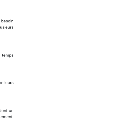
 besoin
usieurs
un temps
er leurs
ndent un
nement,