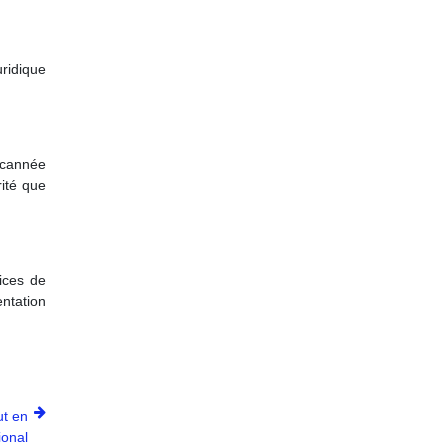
uridique
 scannée
rité que
vices de
ntation
ut en
ional