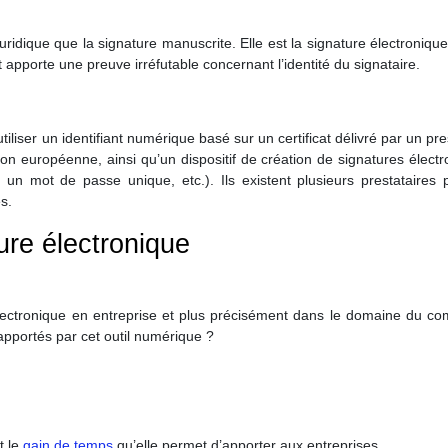
uridique que la signature manuscrite. Elle est la signature électronique
t apporte une preuve irréfutable concernant l’identité du signataire.
utiliser un identifiant numérique basé sur un certificat délivré par un pre
ion européenne, ainsi qu’un dispositif de création de signatures élect
t un mot de passe unique, etc.). Ils existent plusieurs prestataires
s.
ure électronique
 électronique en entreprise et plus précisément dans le domaine du c
apportés par cet outil numérique ?
 le
gain de temps
qu’elle permet d’apporter aux entreprises.