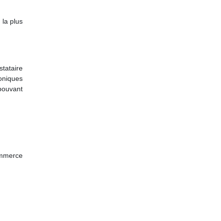
 la plus
stataire
roniques
 pouvant
ommerce