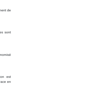
mment de
es sont
conomisé
ion est
trace en