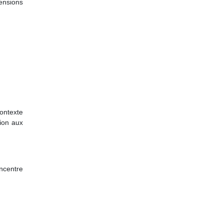
ensions
ontexte
tion aux
oncentre