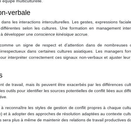
 équipe multiculturelle.
on-verbale
ans les interactions interculturelles. Les gestes, expressions faciale
 différentes selon les cultures. Une formation en management interc
de à développer une
conscience kinésique
accrue.
ré comme un signe de respect et d’attention dans de nombreuses c
irrespectueux dans certaines cultures asiatiques. Les managers fo
our interpréter correctement ces signaux non-verbaux et ajuster leur
s
t de travail, mais ils peuvent être exacerbés par les différences cult
 outils pour identifier les sources potentielles de conflit liées aux dif
tive.
 reconnaître les styles de gestion de conflit propres à chaque cultu
e) et à adopter des approches de résolution adaptées au contexte cult
ls sera plus à même de maintenir des relations de travail productives 