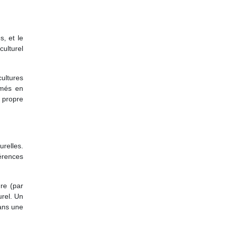
s, et le
ulturel
ultures
rmés en
 propre
urelles.
férences
re (par
urel. Un
dans une