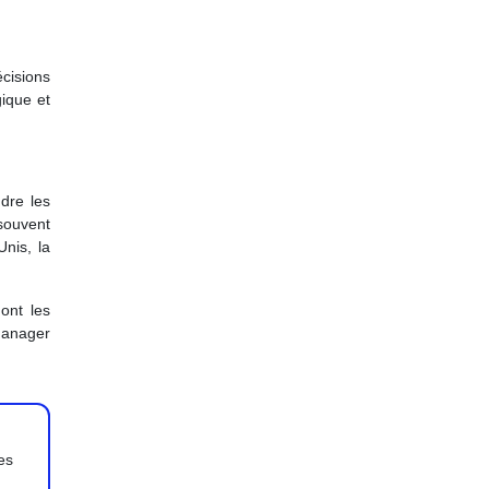
cisions
gique et
dre les
souvent
nis, la
dont les
 manager
es