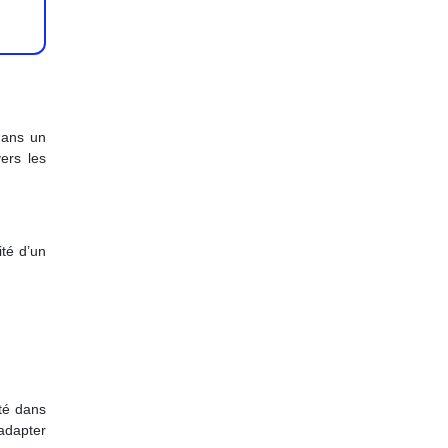
dans un
ers les
ité d’un
ité dans
adapter