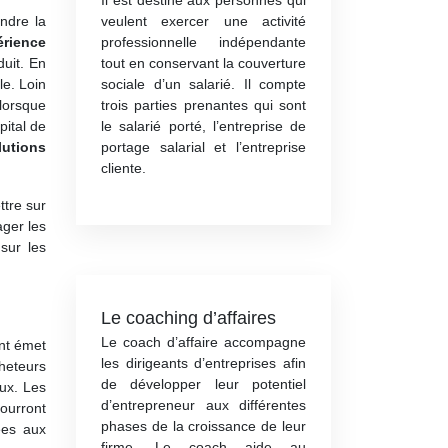
Il est destiné aux personnes qui
veulent exercer une activité
endre la
professionnelle indépendante
érience
tout en conservant la couverture
uit. En
sociale d’un salarié. Il compte
cle.
Loin
trois parties prenantes qui sont
 lorsque
le salarié porté, l’entreprise de
pital de
portage salarial et l’entreprise
lutions
cliente.
ttre sur
ager les
sur les
Le coaching d’affaires
Le coach d’affaire accompagne
ent émet
les dirigeants d’entreprises afin
cheteurs
de développer leur potentiel
ux.
Les
d’entrepreneur aux différentes
pourront
phases de la croissance de leur
ées aux
firme. Le coach aide au