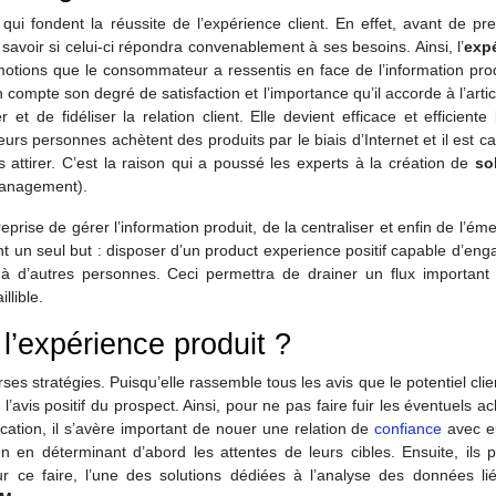
 qui fondent la réussite de l’expérience client. En effet, avant de pr
savoir si celui-ci répondra convenablement à ses besoins. Ainsi, l’
exp
otions que le consommateur a ressentis en face de l’information prod
n compte son degré de satisfaction et l’importance qu’il accorde à l’arti
t de fidéliser la relation client. Elle devient efficace et efficiente
eurs personnes achètent des produits par le biais d’Internet et il est ca
 attirer. C’est la raison qui a poussé les experts à la création de
so
Management).
se de gérer l’information produit, de la centraliser et enfin de l’éme
t un seul but : disposer d’un product experience positif capable d’eng
 d’autres personnes. Ceci permettra de drainer un flux important 
llible.
 l’expérience produit ?
ses stratégies. Puisqu’elle rassemble tous les avis que le potentiel cli
et l’avis positif du prospect. Ainsi, pour ne pas faire fuir les éventuels a
ation, il s’avère important de nouer une relation de
confiance
avec e
en en déterminant d’abord les attentes de leurs cibles. Ensuite, ils 
ur ce faire, l’une des solutions dédiées à l’analyse des données li