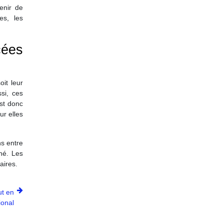
enir de
es, les
ées
oit leur
si, ces
st donc
ur elles
ns entre
rné. Les
aires.
ut en
ional